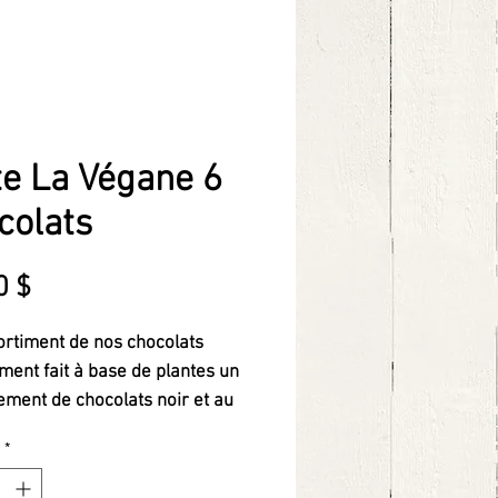
te La Végane 6
colats
Prix
0 $
rtiment de nos chocolats
ment fait à base de plantes un
ement de chocolats noir et au
étal Callebault NXT.
*
se, cerise, mandarine, ganache
mme confite, oranges et