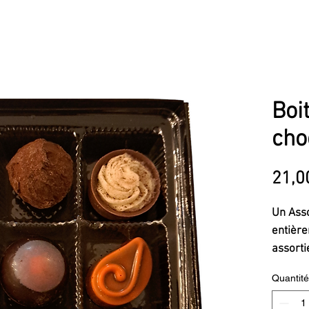
Boi
cho
21,0
Un Asso
entière
assorti
lait vég
Quantité
Cameri
à la po